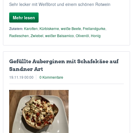
Sehr lecker mit Weißbrot und einem schönen Rotwein
Mehr lesen
Zutaten:
Karotten
,
Kürbiskerne
,
weiße Beete
,
Freilandgurke
,
Radieschen
,
Zwiebel
,
weißer Balsamico
,
Olivenöl
,
Honig
Gefüllte Auberginen mit Schafskäse auf
Sandner Art
19.11.19 00:00
0 Kommentare