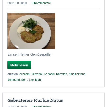
28.01.20 00:00
0 Kommentare
Ein sehr feiner Gemüsepuffer
Mehr lesen
Zutaten:
Zucchini
,
Olivenöl
,
Kartoffel
,
Karotten
,
Amalfizitrone
,
Schmand
,
Senf
,
Eier
,
Mehl
Gebratener Kürbis Natur
14.01.20 00:00
0 Kommentare