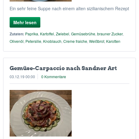
Ein sehr feine Suppe nach einem alten sizilianischem Rezept
Mehr lesen
Zutaten:
Paprika
,
Kartoffel
,
Zwiebel
,
Gemüsebrühe
,
brauner Zucker
,
Olivenöl
,
Petersilie
,
Knoblauch
,
Creme fraiche
,
Weißbrot
,
Karotten
Gemüse-Carpaccio nach Sandner Art
03.12.19 00:00
0 Kommentare