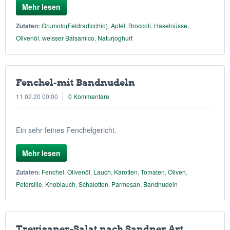
Mehr lesen
Zutaten:
Grumolo(Feldradicchio)
,
Apfel
,
Broccoli
,
Haselnüsse
,
Olivenöl
,
weisser Balsamico
,
Naturjoghurt
Fenchel-mit Bandnudeln
11.02.20 00:00
0 Kommentare
Ein sehr feines Fenchelgericht.
Mehr lesen
Zutaten:
Fenchel
,
Olivenöl
,
Lauch
,
Karotten
,
Tomaten
,
Oliven
,
Petersilie
,
Knoblauch
,
Schalotten
,
Parmesan
,
Bandnudeln
Trevisaner-Salat nach Sandner Art