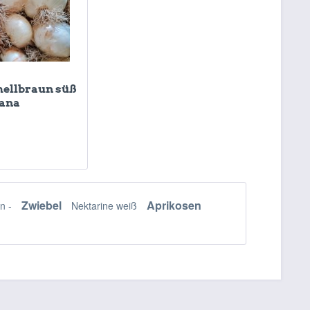
hellbraun süß
tana
Zwiebel
Aprikosen
n -
Nektarine weiß