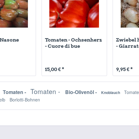
 Nasone
Tomaten - Ochsenherz
Zwiebel 
- Cuore di bue
- Giarra
15,00 € *
9,95 € *
Tomaten -
Tomaten -
Bio-Olivenöl -
Tomate
Knoblauch
gelb
Borlotti-Bohnen