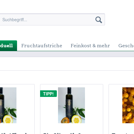
duell
Fruchtaufstriche
Feinkost & mehr
Gesch
TIPP!