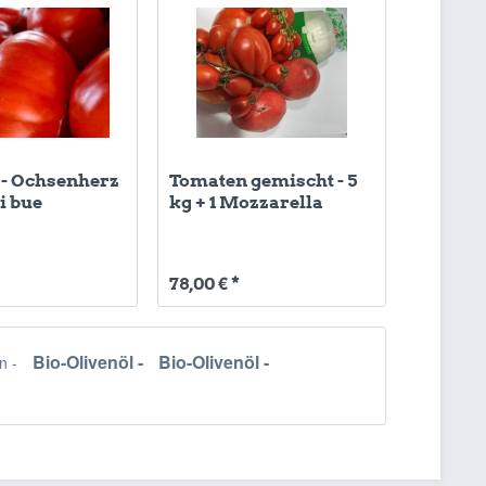
- Ochsenherz
Tomaten gemischt - 5
i bue
kg + 1 Mozzarella
78,00 € *
Bio-Olivenöl -
Bio-Olivenöl -
n -