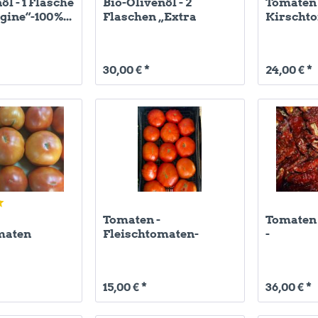
öl - 1 Flasche
Bio-Olivenöl - 2
Tomaten -
gine“-100%...
Flaschen „Extra
Kirscht
Vergine“-100%...
gelb/grü
30,00 € *
24,00 € *
Tomaten -
Tomaten 
maten
Fleischtomaten-
-
Fiorinos
15,00 € *
36,00 € *