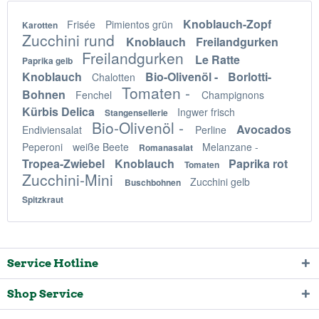
Knoblauch-Zopf
Frisée
Pimientos grün
Karotten
Zucchini rund
Knoblauch
Freilandgurken
Freilandgurken
Le Ratte
Paprika gelb
Knoblauch
Bio-Olivenöl -
Borlotti-
Chalotten
Tomaten -
Bohnen
Fenchel
Champignons
Kürbis Delica
Ingwer frisch
Stangensellerie
Bio-Olivenöl -
Avocados
Endiviensalat
Perline
Peperoni
weiße Beete
Melanzane -
Romanasalat
Tropea-Zwiebel
Knoblauch
Paprika rot
Tomaten
Zucchini-Mini
Zucchini gelb
Buschbohnen
Spitzkraut
Service Hotline
Shop Service