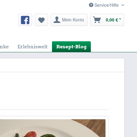
Service/Hilfe
Mein Konto
0,00 € *
nke
Erlebniswelt
Rezept-Blog