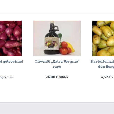
l getrocknet
Olivenöl „Extra Vergine“
Kartoffel ha
raro
den Berg
24,00 €
4,95 €
ilogramm
/ Stück
/