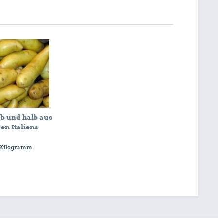
lb und halb aus
en Italiens
 Kilogramm