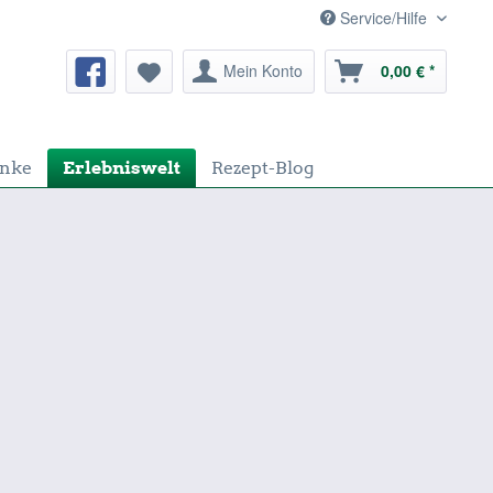
Service/Hilfe
Mein Konto
0,00 € *
nke
Erlebniswelt
Rezept-Blog