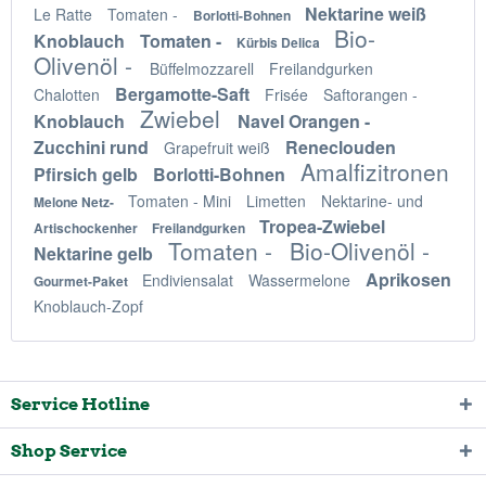
Nektarine weiß
Le Ratte
Tomaten -
Borlotti-Bohnen
Bio-
Knoblauch
Tomaten -
Kürbis Delica
Olivenöl -
Büffelmozzarell
Freilandgurken
Bergamotte-Saft
Chalotten
Frisée
Saftorangen -
Zwiebel
Knoblauch
Navel Orangen -
Zucchini rund
Reneclouden
Grapefruit weiß
Amalfizitronen
Pfirsich gelb
Borlotti-Bohnen
Tomaten - Mini
Limetten
Nektarine- und
Melone Netz-
Tropea-Zwiebel
Artischockenher
Freilandgurken
Tomaten -
Bio-Olivenöl -
Nektarine gelb
Aprikosen
Endiviensalat
Wassermelone
Gourmet-Paket
Knoblauch-Zopf
Service Hotline
Shop Service