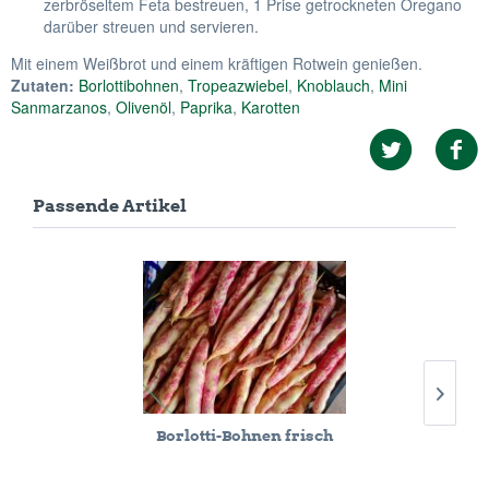
zerbröseltem Feta bestreuen, 1 Prise getrockneten Oregano
darüber streuen und servieren.
Mit einem Weißbrot und einem kräftigen Rotwein genießen.
Zutaten:
Borlottibohnen
,
Tropeazwiebel
,
Knoblauch
,
Mini
Sanmarzanos
,
Olivenöl
,
Paprika
,
Karotten
Passende Artikel
Borlotti-Bohnen frisch