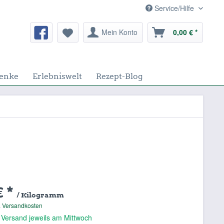
Service/Hilfe
Mein Konto
0,00 € *
enke
Erlebniswelt
Rezept-Blog
€ *
/ Kilogramm
. Versandkosten
 Versand jeweils am Mittwoch