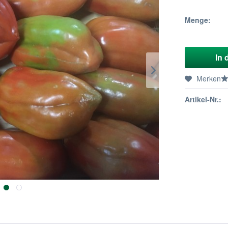
Menge:
In 
Merken
Artikel-Nr.: