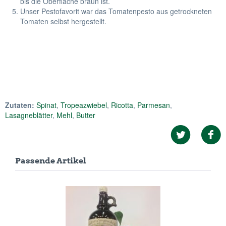
bis die Oberfläche braun ist.
Unser Pestofavorit war das Tomatenpesto aus getrockneten
Tomaten selbst hergestellt.
Zutaten:
Spinat
,
Tropeazwiebel
,
Ricotta
,
Parmesan
,
Lasagneblätter
,
Mehl
,
Butter
Passende Artikel