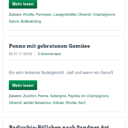
Mehr lesen
Zutaten:
Ricotta
,
Parmesan
,
Lasagneblätter
,
Olivenöl
,
Champignons
,
Sahne
,
Butterwirsing
Penne mit gebratenen Gemüse
25.07.17 00:00
0 Kommentare
Ein sehr leckeres Nudelgericht , kalt und warm ein Genuß
Mehr lesen
Zutaten:
Zucchini
,
Penne
,
Aubergine
,
Paprika rot
,
Champignons
,
Olivenöl
,
weißer Balsamico
,
Kräuter
,
Ricotta
,
Senf
Radicchio-Röllchen nach Sandner Art