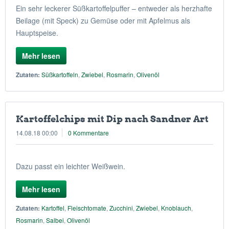
Ein sehr leckerer Süßkartoffelpuffer – entweder als herzhafte
Beilage (mit Speck) zu Gemüse oder mit Apfelmus als
Hauptspeise.
Mehr lesen
Zutaten:
Süßkartoffeln
,
Zwiebel
,
Rosmarin
,
Olivenöl
Kartoffelchips mit Dip nach Sandner Art
14.08.18 00:00
0 Kommentare
Dazu passt ein leichter Weißwein.
Mehr lesen
Zutaten:
Kartoffel
,
Fleischtomate
,
Zucchini
,
Zwiebel
,
Knoblauch
,
Rosmarin
,
Salbei
,
Olivenöl