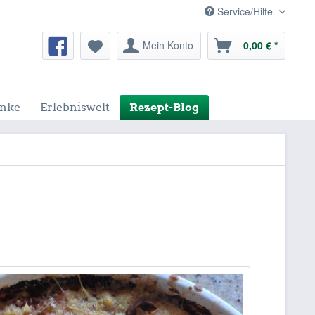
Service/Hilfe
Mein Konto
0,00 € *
nke
Erlebniswelt
Rezept-Blog