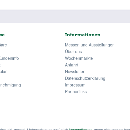
ce
Informationen
Ware
Messen und Ausstellungen
Über uns
Kundeninfo
Wochenmärkte
t
Anfahrt
ular
Newsletter
Datenschutzerklärung
enehmigung
Impressum
Partnerlinks
eise inkl. gesetzl. Mehrwertsteuer, zuzüglich
Versandkosten
, wenn nicht anders be