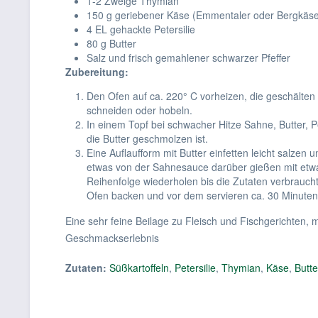
1-2 Zweige Thymian
150 g geriebener Käse (Emmentaler oder Bergkäs
4 EL gehackte Petersilie
80 g Butter
Salz und frisch gemahlener schwarzer Pfeffer
Zubereitung:
Den Ofen auf ca. 220° C vorheizen, die geschälten 
schneiden oder hobeln.
In einem Topf bei schwacher Hitze Sahne, Butter, Pe
die Butter geschmolzen ist.
Eine Auflaufform mit Butter einfetten leicht salzen 
etwas von der Sahnesauce darüber gießen mit etw
Reihenfolge wiederholen bis die Zutaten verbraucht
Ofen backen und vor dem servieren ca. 30 Minuten
Eine sehr feine Beilage zu Fleisch und Fischgerichten, mi
Geschmackserlebnis
Zutaten:
Süßkartoffeln
,
Petersilie
,
Thymian
,
Käse
,
Butte