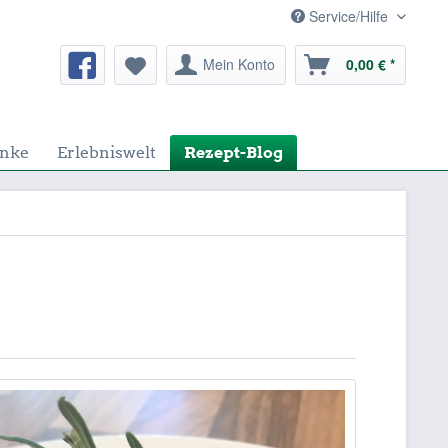
Service/Hilfe
Mein Konto
0,00 € *
nke
Erlebniswelt
Rezept-Blog