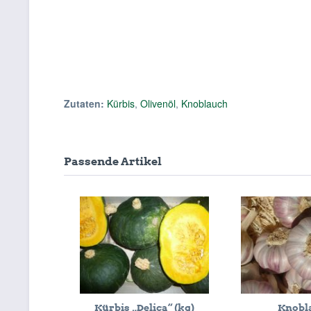
Zutaten:
Kürbis
,
Olivenöl
,
Knoblauch
Passende Artikel
Kürbis „Delica“ (kg)
Knobl