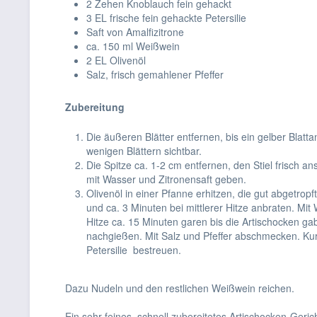
2 Zehen Knoblauch fein gehackt
3 EL frische fein gehackte Petersilie
Saft von Amalfizitrone
ca. 150 ml Weißwein
2 EL Olivenöl
Salz, frisch gemahlener Pfeffer
Zubereitung
Die äußeren Blätter entfernen, bis ein gelber Blat
wenigen Blättern sichtbar.
Die Spitze ca. 1-2 cm entfernen, den Stiel frisch an
mit Wasser und Zitronensaft geben.
Olivenöl in einer Pfanne erhitzen, die gut abgetr
und ca. 3 Minuten bei mittlerer Hitze anbraten. Mi
Hitze ca. 15 Minuten garen bis die Artischocken gab
nachgießen. Mit Salz und Pfeffer abschmecken. Kur
Petersilie bestreuen.
Dazu Nudeln und den restlichen Weißwein reichen.
Ein sehr feines, schnell zubereitetes Artischocken-Geri