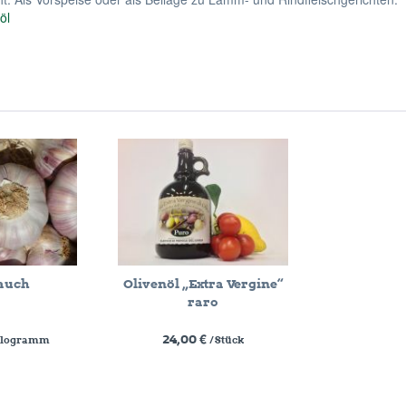
öl
auch
Olivenöl „Extra Vergine“
raro
24,00 €
Kilogramm
/ Stück