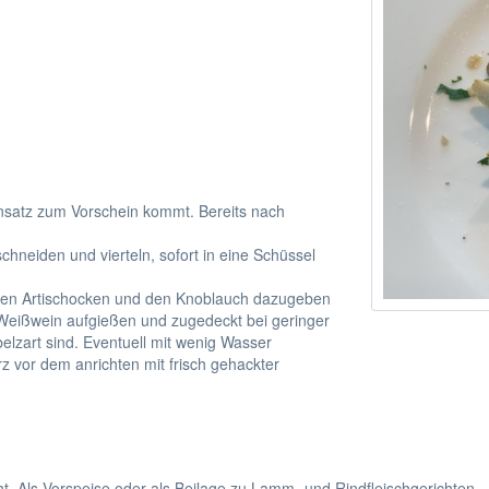
tansatz zum Vorschein kommt. Bereits nach
schneiden und vierteln, sofort in eine Schüssel
opften Artischocken und den Knoblauch dazugeben
t Weißwein aufgießen und zugedeckt bei geringer
elzart sind. Eventuell mit wenig Wasser
z vor dem anrichten mit frisch gehackter
cht. Als Vorspeise oder als Beilage zu Lamm- und Rindfleischgerichten.