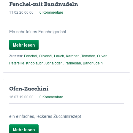
Fenchel-mit Bandnudeln
11.02.20 00:00
0 Kommentare
Ein sehr feines Fenchelgericht.
Mehr lesen
Zutaten:
Fenchel
,
Olivenöl
,
Lauch
,
Karotten
,
Tomaten
,
Oliven
,
Petersilie
,
Knoblauch
,
Schalotten
,
Parmesan
,
Bandnudeln
Ofen-Zucchini
16.07.19 00:00
0 Kommentare
ein einfaches, leckeres Zucchinirezept
Mehr lesen