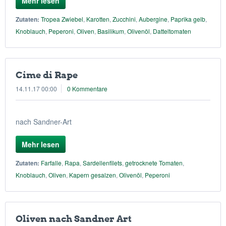
Mehr lesen
Zutaten:
Tropea Zwiebel
,
Karotten
,
Zucchini
,
Aubergine
,
Paprika gelb
,
Knoblauch
,
Peperoni
,
Oliven
,
Basilikum
,
Olivenöl
,
Datteltomaten
Cime di Rape
14.11.17 00:00
0 Kommentare
nach Sandner-Art
Mehr lesen
Zutaten:
Farfalle
,
Rapa
,
Sardellenfilets
,
getrocknete Tomaten
,
Knoblauch
,
Oliven
,
Kapern gesalzen
,
Olivenöl
,
Peperoni
Oliven nach Sandner Art