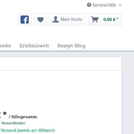
Service/Hilfe
Mein Konto
0,00 € *
enke
Erlebniswelt
Rezept-Blog
€ *
/ Kilogramm
. Versandkosten
 Versand jeweils am Mittwoch