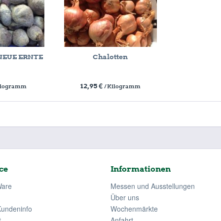
 NEUE ERNTE
Chalotten
12,95 €
Kilogramm
/ Kilogramm
ce
Informationen
Ware
Messen und Ausstellungen
Über uns
Kundeninfo
Wochenmärkte
t
Anfahrt