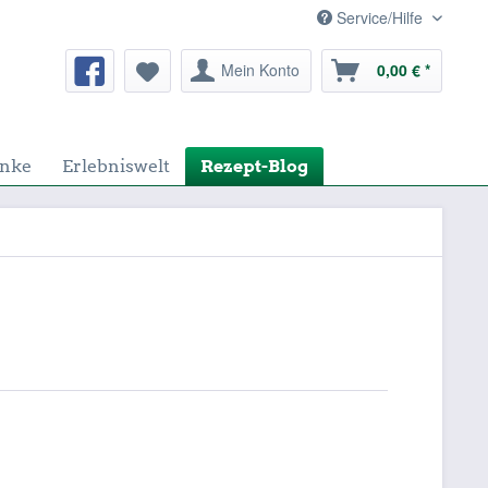
Service/Hilfe
Mein Konto
0,00 € *
nke
Erlebniswelt
Rezept-Blog