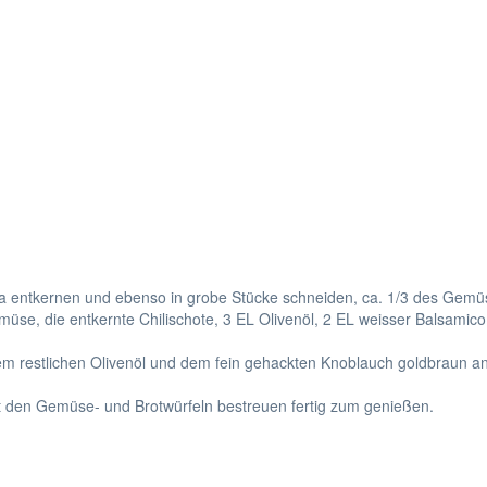
a entkernen und ebenso in grobe Stücke schneiden, ca. 1/3 des Gemüse
e, die entkernte Chilischote, 3 EL Olivenöl, 2 EL weisser Balsamico, s
em restlichen Olivenöl und dem fein gehackten Knoblauch goldbraun anr
mit den Gemüse- und Brotwürfeln bestreuen fertig zum genießen.