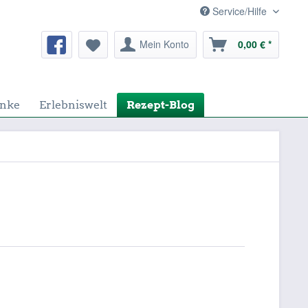
Service/Hilfe
Mein Konto
0,00 € *
nke
Erlebniswelt
Rezept-Blog