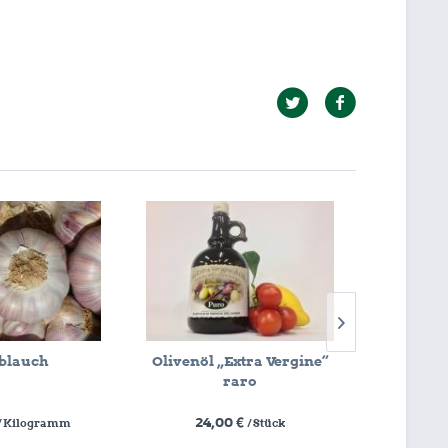
blauch
Olivenöl „Extra Vergine“
Balsam
raro
24,00 €
9,
/ Kilogramm
/ Stück