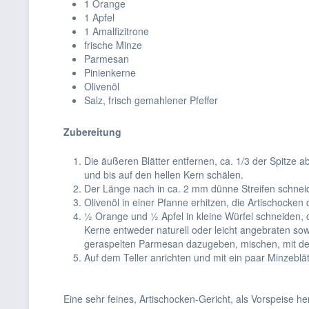
1 Orange
1 Apfel
1 Amalfizitrone
frische Minze
Parmesan
Pinienkerne
Olivenöl
Salz, frisch gemahlener Pfeffer
Zubereitung
Die äußeren Blätter entfernen, ca. 1/3 der Spitze a
und bis auf den hellen Kern schälen.
Der Länge nach in ca. 2 mm dünne Streifen schneide
Olivenöl in einer Pfanne erhitzen, die Artischocke
½ Orange und ½ Apfel in kleine Würfel schneiden, 
Kerne entweder naturell oder leicht angebraten so
geraspelten Parmesan dazugeben, mischen, mit dem
Auf dem Teller anrichten und mit ein paar Minzeblät
Eine sehr feines, Artischocken-Gericht, als Vorspeise h