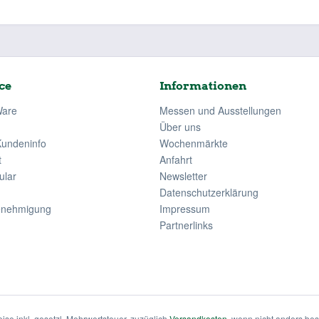
ce
Informationen
Ware
Messen und Ausstellungen
Über uns
Kundeninfo
Wochenmärkte
t
Anfahrt
ular
Newsletter
Datenschutzerklärung
enehmigung
Impressum
Partnerlinks
eise inkl. gesetzl. Mehrwertsteuer, zuzüglich
Versandkosten
, wenn nicht anders be