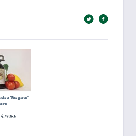
Extra Vergine“
aro
 €
/ Stück