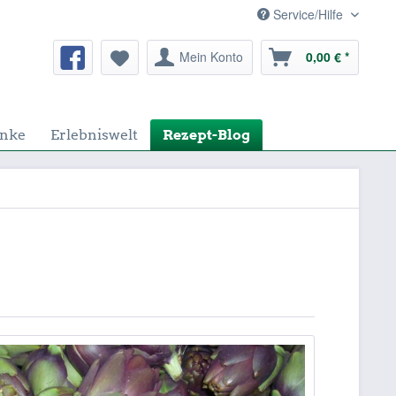
Service/Hilfe
Mein Konto
0,00 € *
nke
Erlebniswelt
Rezept-Blog