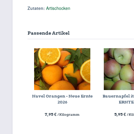
Zutaten:
Artischocken
Passende Artikel
Navel Orangen - Neue Ernte
Bauernapfel it
2026
ERNTE
7,95 €
5,95 €
/ Kilogramm
/ K