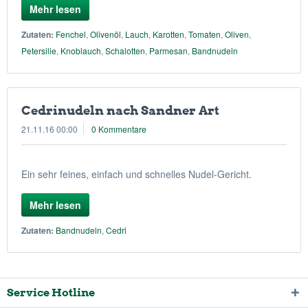
Mehr lesen
Zutaten:
Fenchel
,
Olivenöl
,
Lauch
,
Karotten
,
Tomaten
,
Oliven
,
Petersilie
,
Knoblauch
,
Schalotten
,
Parmesan
,
Bandnudeln
Cedrinudeln nach Sandner Art
21.11.16 00:00
0 Kommentare
Ein sehr feines, einfach und schnelles Nudel-Gericht.
Mehr lesen
Zutaten:
Bandnudeln
,
Cedri
Service Hotline