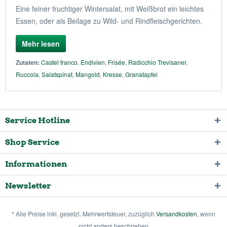
Eine feiner fruchtiger Wintersalat, mit Weißbrot ein leichtes
Essen, oder als Beilage zu Wild- und Rindfleischgerichten.
Mehr lesen
Zutaten:
Castel franco
,
Endivien
,
Frisée
,
Radicchio Trevisaner
,
Ruccola
,
Salatspinat
,
Mangold
,
Kresse
,
Granatapfel
Service Hotline
Shop Service
Informationen
Newsletter
* Alle Preise inkl. gesetzl. Mehrwertsteuer, zuzüglich
Versandkosten
, wenn
nicht anders beschrieben