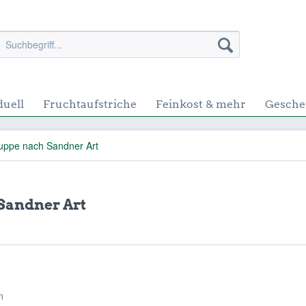
duell
Fruchtaufstriche
Feinkost & mehr
Gesche
ppe nach Sandner Art
andner Art
en