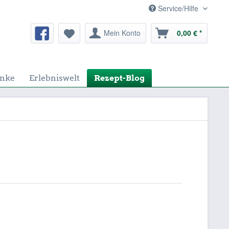
Service/Hilfe
Mein Konto
0,00 € *
nke
Erlebniswelt
Rezept-Blog