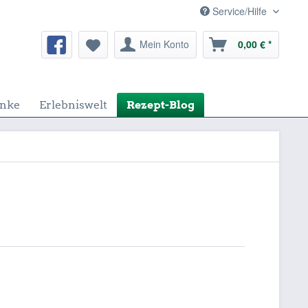
Service/Hilfe
Mein Konto
0,00 € *
nke
Erlebniswelt
Rezept-Blog