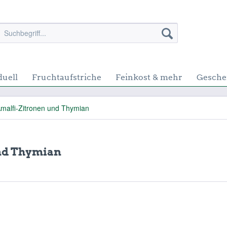
duell
Fruchtaufstriche
Feinkost & mehr
Gesche
Amalfi-Zitronen und Thymian
und Thymian