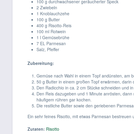
100 g durchwachsener geräucherter Speck
2 Zwiebeln
1 Knoblauchzehe
100 g Butter
400 g Risotto-Reis
100 ml Rotwein
1 l Gemüsebrühe
7 EL Parmesan
Salz, Pfeffer
Zubereitung:
Gemüse nach Wahl in einem Topf andünsten, am bes
50 g Butter in einem großen Topf erwärmen, dari
Den Radicchio in ca. 2 cm Stücke schneiden und in 
Den Reis dazugeben und 1 Minute anrösten, dann 
häufigem rühren gar kochen.
Die restliche Butter sowie den geriebenen Parmes
Ein sehr feines Risotto, mit etwas Parmesan bestreuen
Zutaten:
Risotto