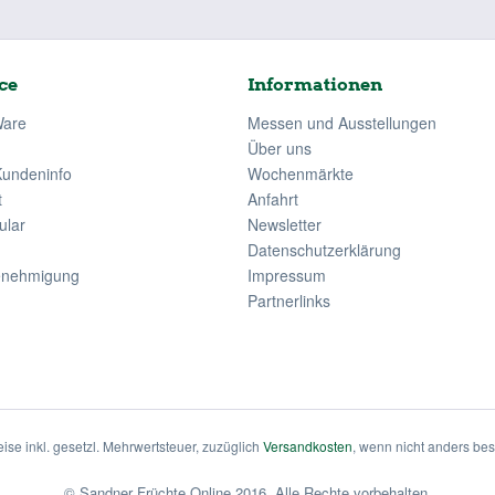
ce
Informationen
Ware
Messen und Ausstellungen
Über uns
Kundeninfo
Wochenmärkte
t
Anfahrt
ular
Newsletter
Datenschutzerklärung
enehmigung
Impressum
Partnerlinks
eise inkl. gesetzl. Mehrwertsteuer, zuzüglich
Versandkosten
, wenn nicht anders be
© Sandner Früchte Online 2016. Alle Rechte vorbehalten.