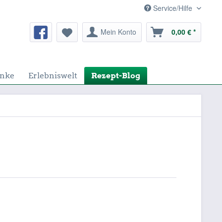
Service/Hilfe
Mein Konto
0,00 € *
nke
Erlebniswelt
Rezept-Blog