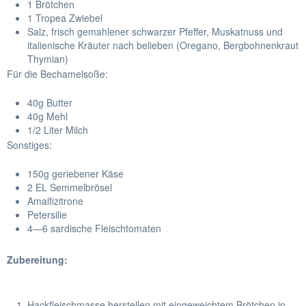
1 Brötchen
1 Tropea Zwiebel
Salz, frisch gemahlener schwarzer Pfeffer, Muskatnuss und
italienische Kräuter nach belieben (Oregano, Bergbohnenkraut
Thymian)
Für die Bechamelsoße:
40g Butter
40g Mehl
1/2 Liter Milch
Sonstiges:
150g geriebener Käse
2 EL Semmelbrösel
Amalfizitrone
Petersilie
4—6 sardische Fleischtomaten
Zubereitung:
Hackfleischmasse herstellen mit eingeweichtem Brötchen in