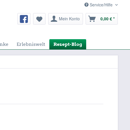
Service/Hilfe
Mein Konto
0,00 € *
nke
Erlebniswelt
Rezept-Blog