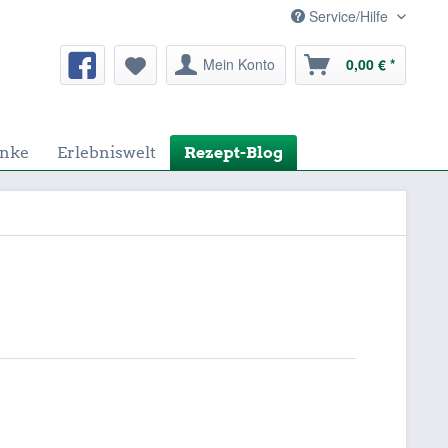
Service/Hilfe
Mein Konto
0,00 € *
nke
Erlebniswelt
Rezept-Blog