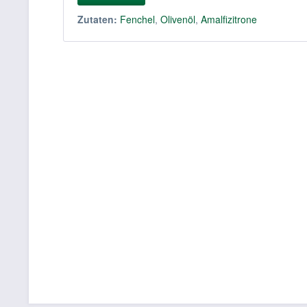
Zutaten:
Fenchel
,
Olivenöl
,
Amalfizitrone