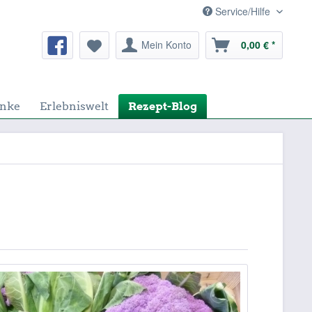
Service/Hilfe
Mein Konto
0,00 € *
nke
Erlebniswelt
Rezept-Blog