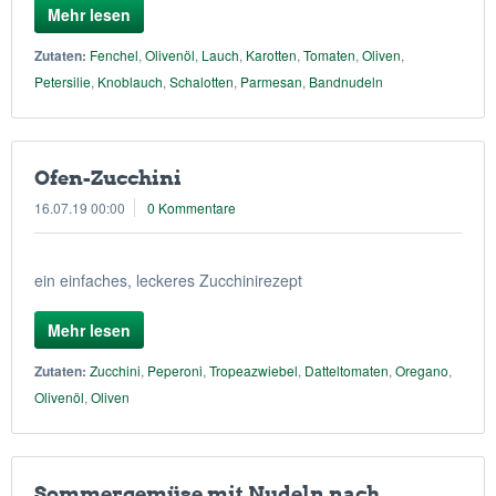
Mehr lesen
Zutaten:
Fenchel
,
Olivenöl
,
Lauch
,
Karotten
,
Tomaten
,
Oliven
,
Petersilie
,
Knoblauch
,
Schalotten
,
Parmesan
,
Bandnudeln
Ofen-Zucchini
16.07.19 00:00
0 Kommentare
ein einfaches, leckeres Zucchinirezept
Mehr lesen
Zutaten:
Zucchini
,
Peperoni
,
Tropeazwiebel
,
Datteltomaten
,
Oregano
,
Olivenöl
,
Oliven
Sommergemüse mit Nudeln nach