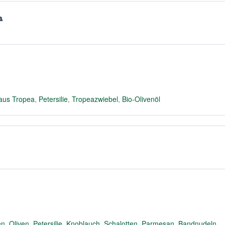
a
aus Tropea
,
Petersilie
,
Tropeazwiebel
,
Bio-Olivenöl
en
,
Oliven
,
Petersilie
,
Knoblauch
,
Schalotten
,
Parmesan
,
Bandnudeln