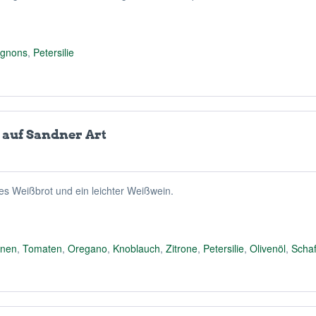
gnons
,
Petersilie
 auf Sandner Art
es Weißbrot und ein leichter Weißwein.
inen
,
Tomaten
,
Oregano
,
Knoblauch
,
Zitrone
,
Petersilie
,
Olivenöl
,
Scha