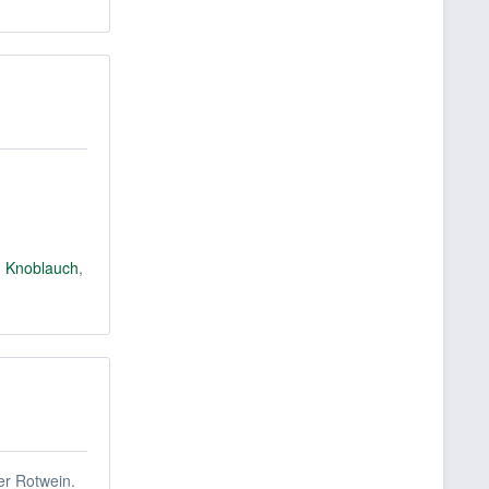
,
Knoblauch
,
er Rotwein.