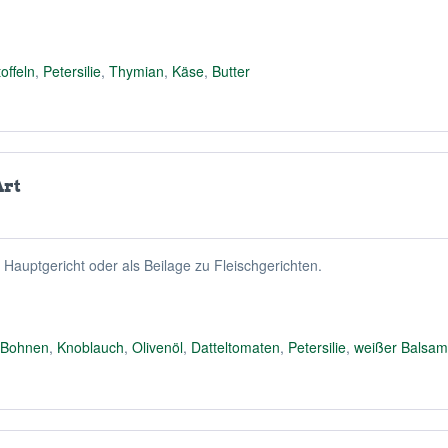
offeln
,
Petersilie
,
Thymian
,
Käse
,
Butter
Art
 Hauptgericht oder als Beilage zu Fleischgerichten.
i-Bohnen
,
Knoblauch
,
Olivenöl
,
Datteltomaten
,
Petersilie
,
weißer Balsam