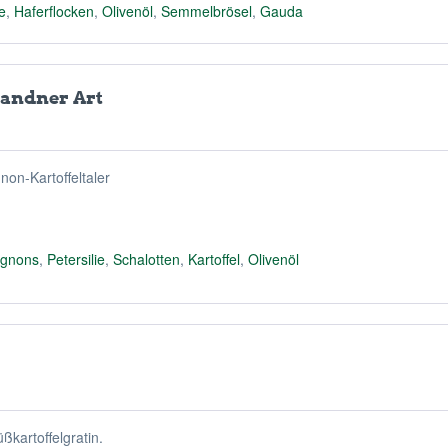
ie
,
Haferflocken
,
Olivenöl
,
Semmelbrösel
,
Gauda
Sandner Art
on-Kartoffeltaler
gnons
,
Petersilie
,
Schalotten
,
Kartoffel
,
Olivenöl
ßkartoffelgratin.