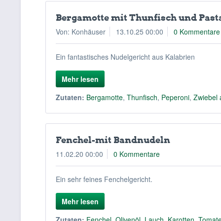
Bergamotte mit Thunfisch und Past
Von: Konhäuser
13.10.25 00:00
0 Kommentare
Ein fantastisches Nudelgericht aus Kalabrien
Mehr lesen
Zutaten:
Bergamotte
,
Thunfisch
,
Peperoni
,
Zwiebel 
Fenchel-mit Bandnudeln
11.02.20 00:00
0 Kommentare
Ein sehr feines Fenchelgericht.
Mehr lesen
Zutaten:
Fenchel
,
Olivenöl
,
Lauch
,
Karotten
,
Tomat