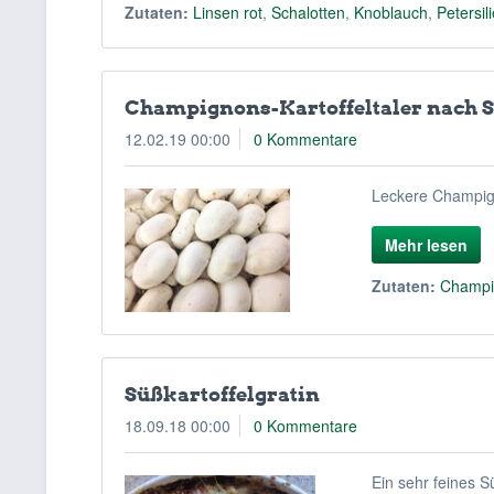
Zutaten:
Linsen rot
,
Schalotten
,
Knoblauch
,
Petersil
Champignons-Kartoffeltaler nach 
12.02.19 00:00
0 Kommentare
Leckere Champign
Mehr lesen
Zutaten:
Champi
Süßkartoffelgratin
18.09.18 00:00
0 Kommentare
Ein sehr feines Sü