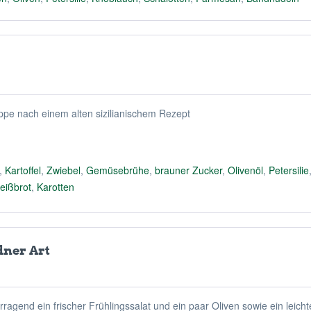
uppe nach einem alten sizilianischem Rezept
,
Kartoffel
,
Zwiebel
,
Gemüsebrühe
,
brauner Zucker
,
Olivenöl
,
Petersilie
eißbrot
,
Karotten
ner Art
ragend ein frischer Frühlingssalat und ein paar Oliven sowie ein leicht